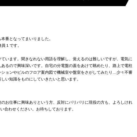
も本番となってまいりました。
務員１です。
ています。聞きなれない用語を理解し、覚えるのは難しいですが、電気に
んあるので興味深いです。自宅の分電盤の蓋をあけて眺めたり、路上で電柱
ンションやビルのフロア案内図で機械室や盤室をさがしてみたり…少々不審
新しい知識をものにしていきたいと思います。
連のお仕事に興味ありという方、反対にバリバリに現役の方も、よろしけれ
お問い合わせください。お待ちしております。