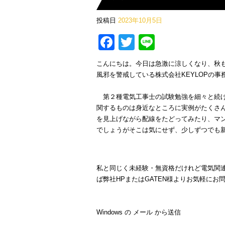
投稿日
2023年10月5日
Facebook
Twitter
Line
こんにちは。今日は急激に涼しくなり、秋
風邪を警戒している株式会社KEYLOPの事
第２種電気工事士の試験勉強を細々と続け
関するものは身近なところに実例がたくさ
を見上げながら配線をたどってみたり、マ
でしょうがそこは気にせず、少しずつでも
私と同じく未経験・無資格だけれど電気関
ば弊社HPまたはGATEN様よりお気軽に
Windows の メール から送信