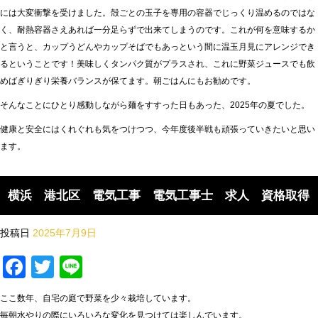
には大変衝撃を受けました。殻ごとの玉子を専用の容器でじっくり温めるのではな
く、耐熱容器さえあれば一分足らずで出来てしまうのです。これが何を意味するか
と言うと、カップうどんやカップそばでもあっという間に温玉月見にアレンジでき
るということです！美味しくタンパク質がプラスされ、これに野菜ジュースでも飲
めばぎりぎり栄養バランスが保てます。朝ごはんにもお勧めです。
そんなことにひとり感動しながら麺をすすった日もあった、2025年の夏でした。
健康と安全にはくれぐれも気をつけつつ、今年度後半戦も頑張っていきたいと思い
ます。
横浜 港北区 電気工事 電気工事士 求人 資格取得
投稿日
2025年7月9日
Facebook
Twitter
Line
ここ数年、自宅の庭で野菜を少々栽培しています。
毎朝水やりの際にいろいろな変化を見つけては楽しんでいます。