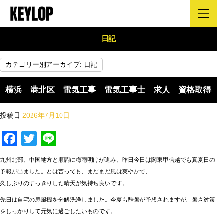
日記
カテゴリー別アーカイブ:
日記
横浜 港北区 電気工事 電気工事士 求人 資格取得
投稿日
2026年7月10日
Facebook
Twitter
Line
九州北部、中国地方と順調に梅雨明けが進み、昨日今日は関東甲信越でも真夏日の
予報が出ました。とは言っても、まだまだ風は爽やかで、
久しぶりのすっきりした晴天が気持ち良いです。
先日は自宅の扇風機を分解洗浄しました。今夏も酷暑が予想されますが、暑さ対策
をしっかりして元気に過ごしたいものです。