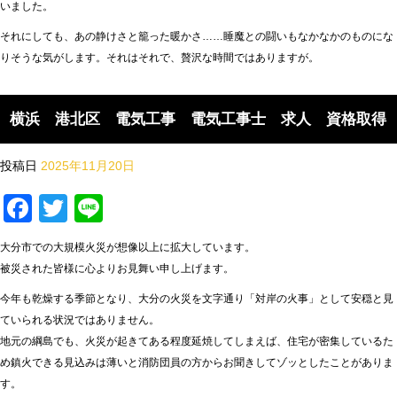
いました。
それにしても、あの静けさと籠った暖かさ……睡魔との闘いもなかなかのものにな
りそうな気がします。それはそれで、贅沢な時間ではありますが。
横浜 港北区 電気工事 電気工事士 求人 資格取得
投稿日
2025年11月20日
Facebook
Twitter
Line
大分市での大規模火災が想像以上に拡大しています。
被災された皆様に心よりお見舞い申し上げます。
今年も乾燥する季節となり、大分の火災を文字通り「対岸の火事」として安穏と見
ていられる状況ではありません。
地元の綱島でも、火災が起きてある程度延焼してしまえば、住宅が密集しているた
め鎮火できる見込みは薄いと消防団員の方からお聞きしてゾッとしたことがありま
す。