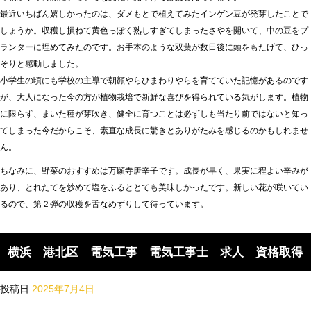
最近いちばん嬉しかったのは、ダメもとで植えてみたインゲン豆が発芽したことで
しょうか。収穫し損ねて黄色っぽく熟しすぎてしまったさやを開いて、中の豆をプ
ランターに埋めてみたのです。お手本のような双葉が数日後に頭をもたげて、ひっ
そりと感動しました。
小学生の頃にも学校の主導で朝顔やらひまわりやらを育てていた記憶があるのです
が、大人になった今の方が植物栽培で新鮮な喜びを得られている気がします。植物
に限らず、まいた種が芽吹き、健全に育つことは必ずしも当たり前ではないと知っ
てしまった今だからこそ、素直な成長に驚きとありがたみを感じるのかもしれませ
ん。
ちなみに、野菜のおすすめは万願寺唐辛子です。成長が早く、果実に程よい辛みが
あり、とれたてを炒めて塩をふるととても美味しかったです。新しい花が咲いてい
るので、第２弾の収穫を舌なめずりして待っています。
横浜 港北区 電気工事 電気工事士 求人 資格取得
投稿日
2025年7月4日