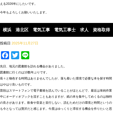
える2026年にしたいです。
今年もよろしくお願いいたします。
横浜 港北区 電気工事 電気工事士 求人 資格取得
投稿日
2025年11月27日
Facebook
Twitter
Line
先日、地元の図書館を訪れる機会がありました。
図書館に行くのは10数年ぶりです。
長々と物色する時間はありませんでしたが、落ち着いた環境で必要な本を探す時間
はやはり良いものです。
普段はスマートフォンで電子書籍を読んでいることがほとんどで、最近は単純作業
中にオーディオブックを流すこともありますが、紙の本を集中してめくるのは独特
の良さがあります。飲食や音楽と並行しない、読むためだけの環境と時間というの
も今となっては贅沢だと感じます。今度はゆっくりと滞在する機会を作りたいと思