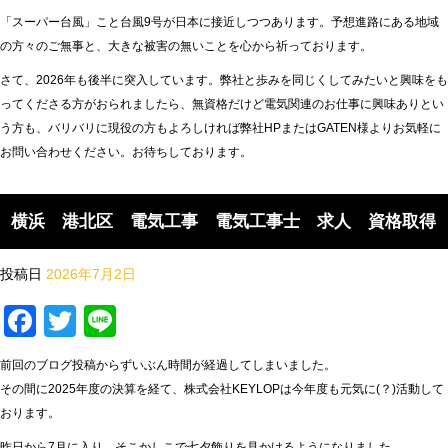
「スーパー台風」こと台風9号が日本に接近しつつあります。予想進路にある地域
の方々のご無事と、大きな被害の無いことを心から祈っております。
さて、2026年も後半に突入しています。弊社と歩みを同じくしてみたいと興味をも
ってくださる方がおられましたら、無資格だけど電気関連のお仕事に興味ありとい
う方も、バリバリに現役の方もよろしければ弊社HPまたはGATEN様よりお気軽に
お問い合わせください。お待ちしております。
横浜 港北区 電気工事 電気工事士 求人 資格取得
投稿日
2026年7月2日
Facebook
Twitter
Line
前回のブログ投稿からずいぶん時間が経過してしまいました。
その間に2025年度の決算を経て、株式会社KEYLOPは今年度も元気に(？)活動して
おります。
昨日から7月に入り、そこかしこで七夕飾りを見かけるようになりました。