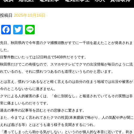
投稿日
2025年10月16日
Facebook
Twitter
Line
先日、秋田県内で今年度のクマ捕獲頭数がすでに一千頭を超えたことが発表されま
した。
目撃件数にいたっては12日時点で5408件だそうです。
秋田県だけでこの有様なので、スマホやテレビでクマの出没情報が毎日のように流
れているのも、それに慣れつつあるのも道理というものかと思います。
とは言え、慣れつつあるなどと軽く言えるのは自分の住まう地域では出没や被害が
今のところないからに過ぎません。
クマによる人的被害の多くは、「命に別状なし」と報道されていてもその実態は非
常に痛ましいものだそうです。
過去の事件の記事等を読むとその悲惨さに驚きます。
また、今までよく言われてきたクマの性質(本来臆病で怖がり、人の気配や声が聞こ
えれば逃げる等）とはどうも違う様子を見聞きするにつれ、
「遭ってしまったら助かる気がしない」というのが個人的な本音に近いです。剥き