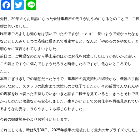
Facebook
Twitter
Line
先日、20年近くお世話になった会計事務所の先生がおやめになるとのことで、ご挨
拶に伺いました。
昨年末ごろよりお知らせは頂いていたのですが、ついに…長いようで短かったなぁ
などとしんみりしつつ応接に通されて着座すると、なんと「やめるのをやめた」と
朗らかに宣言されてしまいました。
前日に、ご勇退なのだから手土産のほかにお花をお渡ししたほうが良いかと迷い、
この暑さですぐに傷んでしまうだろうと断念したのですが、危ないところでし
た…。
本当にぎりぎりでの翻意だったそうで、事務所の賃貸契約の継続から、機器の手配
のしなおし、スタッフの慰留まで大忙しのご様子でしたが、その反面てんやわんや
の現状を吹っ切った面持ちでいきいきと話すご様子を見ていると、きっとそれで良
かったのだと僭越ながら安心しました。生きがいとしてのお仕事を再発見されてい
るようなお姿は、うらやましくも感じられました。
今後の御健勝を心よりお祈りいたします。
それにしても、時は6月30日、2025年前半の最後にして最大のサプライズでした。