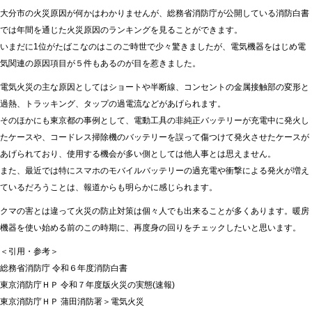
大分市の火災原因が何かはわかりませんが、総務省消防庁が公開している消防白書
では年間を通じた火災原因のランキングを見ることができます。
いまだに1位がたばこなのはこのご時世で少々驚きましたが、電気機器をはじめ電
気関連の原因項目が５件もあるのが目を惹きました。
電気火災の主な原因としてはショートや半断線、コンセントの金属接触部の変形と
過熱、トラッキング、タップの過電流などがあげられます。
そのほかにも東京都の事例として、電動工具の非純正バッテリーが充電中に発火し
たケースや、コードレス掃除機のバッテリーを誤って傷つけて発火させたケースが
あげられており、使用する機会が多い側としては他人事とは思えません。
また、最近では特にスマホのモバイルバッテリーの過充電や衝撃による発火が増え
ているだろうことは、報道からも明らかに感じられます。
クマの害とは違って火災の防止対策は個々人でも出来ることが多くあります。暖房
機器を使い始める前のこの時期に、再度身の回りをチェックしたいと思います。
＜引用・参考＞
総務省消防庁 令和６年度消防白書
東京消防庁ＨＰ 令和７年度版火災の実態(速報)
東京消防庁ＨＰ 蒲田消防署＞電気火災