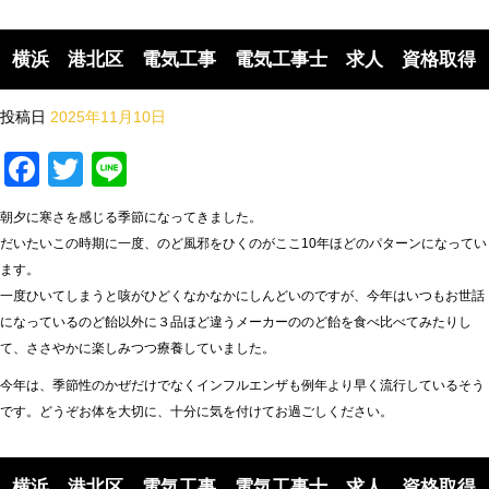
横浜 港北区 電気工事 電気工事士 求人 資格取得
投稿日
2025年11月10日
Facebook
Twitter
Line
朝夕に寒さを感じる季節になってきました。
だいたいこの時期に一度、のど風邪をひくのがここ10年ほどのパターンになってい
ます。
一度ひいてしまうと咳がひどくなかなかにしんどいのですが、今年はいつもお世話
になっているのど飴以外に３品ほど違うメーカーののど飴を食べ比べてみたりし
て、ささやかに楽しみつつ療養していました。
今年は、季節性のかぜだけでなくインフルエンザも例年より早く流行しているそう
です。どうぞお体を大切に、十分に気を付けてお過ごしください。
横浜 港北区 電気工事 電気工事士 求人 資格取得