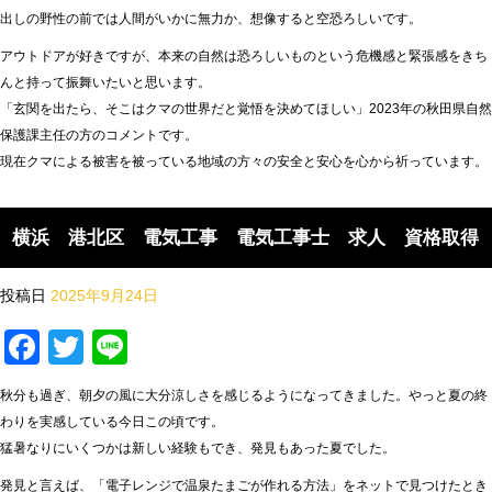
出しの野性の前では人間がいかに無力か、想像すると空恐ろしいです。
アウトドアが好きですが、本来の自然は恐ろしいものという危機感と緊張感をきち
んと持って振舞いたいと思います。
「玄関を出たら、そこはクマの世界だと覚悟を決めてほしい」2023年の秋田県自然
保護課主任の方のコメントです。
現在クマによる被害を被っている地域の方々の安全と安心を心から祈っています。
横浜 港北区 電気工事 電気工事士 求人 資格取得
投稿日
2025年9月24日
Facebook
Twitter
Line
秋分も過ぎ、朝夕の風に大分涼しさを感じるようになってきました。やっと夏の終
わりを実感している今日この頃です。
猛暑なりにいくつかは新しい経験もでき、発見もあった夏でした。
発見と言えば、「電子レンジで温泉たまごが作れる方法」をネットで見つけたとき