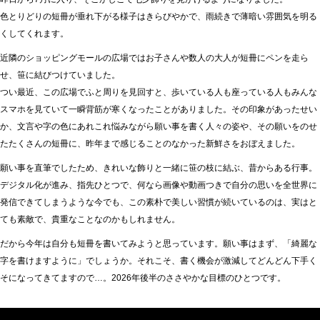
色とりどりの短冊が垂れ下がる様子はきらびやかで、雨続きで薄暗い雰囲気を明る
くしてくれます。
近隣のショッピングモールの広場ではお子さんや数人の大人が短冊にペンを走ら
せ、笹に結びつけていました。
つい最近、この広場でふと周りを見回すと、歩いている人も座っている人もみんな
スマホを見ていて一瞬背筋が寒くなったことがありました。その印象があったせい
か、文言や字の色にあれこれ悩みながら願い事を書く人々の姿や、その願いをのせ
たたくさんの短冊に、昨年まで感じることのなかった新鮮さをおぼえました。
願い事を直筆でしたため、きれいな飾りと一緒に笹の枝に結ぶ、昔からある行事。
デジタル化が進み、指先ひとつで、何なら画像や動画つきで自分の思いを全世界に
発信できてしまうような今でも、この素朴で美しい習慣が続いているのは、実はと
ても素敵で、貴重なことなのかもしれません。
だから今年は自分も短冊を書いてみようと思っています。願い事はまず、「綺麗な
字を書けますように」でしょうか。それこそ、書く機会が激減してどんどん下手く
そになってきてますので…。2026年後半のささやかな目標のひとつです。