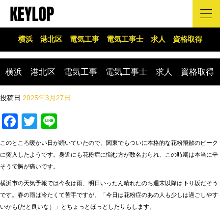
横浜 港北区 電気工事 電気工事士 求人 資格取得
横浜 港北区 電気工事 電気工事士 求人 資格取得
投稿日
2025年3月27日
Facebook
Twitter
Line
このところ暖かい日が続いていたので、関東でもついに本格的な花粉飛散のピーク
に突入したようです。身近にも花粉症に悩む方が数名おられ、この時期は本当に辛
そうで胸が痛いです。
横浜市の天気予報では今夜は雨、明日いったん晴れたのち週末以降は下り坂だそう
です。春の雨は冷たくて苦手ですが、「今日は花粉症のあの人も少しは過ごしやす
いかも(だと良いな）」とちょっとほっとしたりもします。