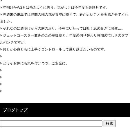
>
> 年明けから2月は飛ぶように去り、気がつけば今年度も最終月です。
> 先週末の綱島では満開の梅の花が青空に映えて、春が近いことを実感させてくれ
ました。
> それなのに週明けからの寒の戻り。今朝にいたっては吐く息の白さに唖然…。
> ジェットコースター並みのこの寒暖差と、年度の切り替わり時期の忙しさのダブ
ルパンチですが、
> 何とか心身ともに上手くコントロールして乗り越えたいものです。
>
> どうぞお体にも気を付けつつ、ご安全に。
>
>
>
>
ブログトップ