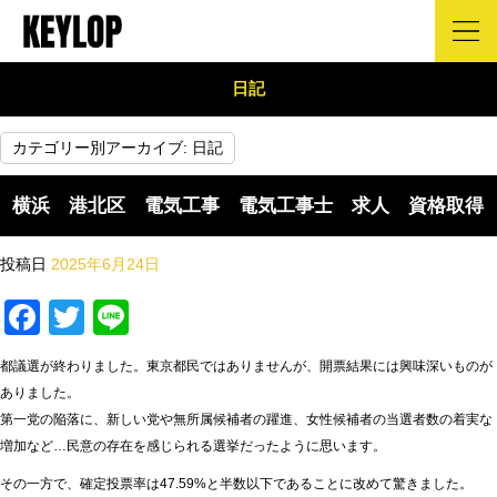
日記
カテゴリー別アーカイブ:
日記
横浜 港北区 電気工事 電気工事士 求人 資格取得
投稿日
2025年6月24日
Facebook
Twitter
Line
都議選が終わりました。東京都民ではありませんが、開票結果には興味深いものが
ありました。
第一党の陥落に、新しい党や無所属候補者の躍進、女性候補者の当選者数の着実な
増加など…民意の存在を感じられる選挙だったように思います。
その一方で、確定投票率は47.59%と半数以下であることに改めて驚きました。