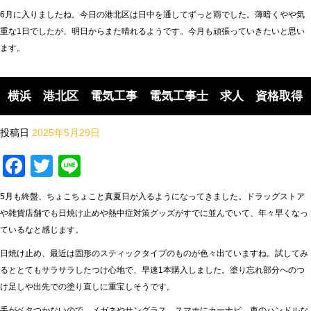
6月に入りましたね。今日の港北区は日中を通してずっと雨でした。薄暗くやや気
重な1日でしたが、明日からまた晴れるようです。今月も頑張っていきたいと思い
ます。
横浜 港北区 電気工事 電気工事士 求人 資格取得
投稿日
2025年5月29日
Facebook
Twitter
Line
5月も終盤、ちょこちょこと真夏日が入るようになってきました。ドラッグストア
や雑貨店舗でも日焼け止めや熱中症対策グッズがすでに並んでいて、年々早くなっ
ているなと感じます。
日焼け止め、最近は固形のスティックタイプのものが色々出ていますね。試してみ
るととてもサラサラしたつけ心地で、早速1本購入しました。塗り忘れ部分へのつ
け足しや出先での塗り直しに重宝しそうです。
手がベタつかないので、メガネやサングラス、スマホにカーナビ、車のハンドルな