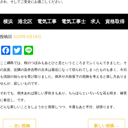
され、そしてご安全にお過ごしください。
横浜 港北区 電気工事 電気工事士 求人 資格取得
投稿日
2025年3月19日
Facebook
Twitter
Line
ここ綱島では、桜のつぼみもあとひと息というところまでふくらんできました。そ
の反面、近隣の染井吉野の古木は最近になって切られてしまったものも多く、今日
も伐採の知らせを受け取りました。倒木や大枝落下の危険を考えると致し方ありま
せんが、寂しいものです。
それでも、倒木あれば新しい芽吹きもあり。ちらほらといろいろな花も咲き、確実
に春近し、です。
どんな新しいことをしようかと画策しつつ、今週もあと半分、頑張ります。
←
古い投稿
新しい投稿
→