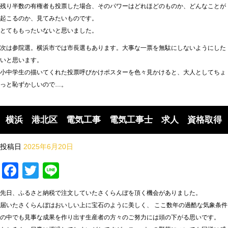
残り半数の有権者も投票した場合、そのパワーはどれほどのものか、どんなことが
起こるのか、見てみたいものです。
とてももったいないと思いました。
次は参院選。横浜市では市長選もあります。大事な一票を無駄にしないようにした
いと思います。
小中学生の描いてくれた投票呼びかけポスターを色々見かけると、大人としてちょ
っと恥ずかしいので…。
横浜 港北区 電気工事 電気工事士 求人 資格取得
投稿日
2025年6月20日
Facebook
Twitter
Line
先日、ふるさと納税で注文していたさくらんぼを頂く機会がありました。
届いたさくらんぼはおいしい上に宝石のように美しく、 ここ数年の過酷な気象条件
の中でも見事な成果を作り出す生産者の方々のご努力には頭の下がる思いです。