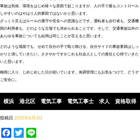
事故は気候、環境をはじめ様々な原因で起こりますが、人の手で最もコントロール
しやすいのはやはり人的要因ではないかと思います。
ざっくり言えばルールの遵守や安全への意識などです。運転者も歩行者も、交通機
関の利用者も、どのような立場でも求められることです。そして、交通事故以外の
あらゆる事故についても結局は同じことが言えると思います。
どのような場面でも、せめて自分の手で取り除ける、自分サイドの事故要因はしっ
かりと潰していきたい。ささやかですがこれも社会人としての責任と心得ていきた
いと思います。
梅雨に入り、じめじめした日が続いています。体調管理にもお気をつけて、どうぞ
ご安全に。
横浜 港北区 電気工事 電気工事士 求人 資格取得
投稿日
2025年6月3日
Facebook
Twitter
Line