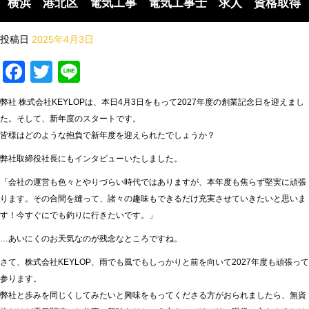
横浜 港北区 電気工事 電気工事士 求人 資格取得
投稿日
2025年4月3日
Facebook
Twitter
Line
弊社 株式会社KEYLOPは、本日4月3日をもって2027年度の創業記念日を迎えまし
た。そして、新年度のスタートです。
皆様はどのような抱負で新年度を迎えられたでしょうか？
弊社取締役社長にもインタビューいたしました。
「会社の運営も色々とやりづらい時代ではありますが、本年度も焦らず堅実に頑張
ります。その合間を縫って、諸々の趣味もできるだけ充実させていきたいと思いま
す！今すぐにでも釣りに行きたいです。」
…あいにくのお天気なのが残念なところですね。
さて、株式会社KEYLOP、雨でも風でもしっかりと前を向いて2027年度も頑張って
参ります。
弊社と歩みを同じくしてみたいと興味をもってくださる方がおられましたら、無資