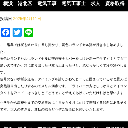
横浜 港北区 電気工事 電気工事士 求人 資格取得
投稿日
2025年4月11日
Facebook
Twitter
Line
ここ綱島では桜も終わりに差し掛かり、黄色いランドセル姿が行き来し始めまし
た。
黄色いランドセル…ランドセルに交通安全カバーをつけた新一年生です！とても可
愛いのですが、急に走り出したり立ち止まったりと、危なっかしくて冷や冷やしま
す。
信号のない横断歩道も、タイミングを計りかねてじーっと固まっているかと思えば
突然渡り出したりするのでスリル満点です。ドライバーの方はしっかりとアイコン
タクトを取って、はっきりと「どうぞ」と伝えてあげていただければと思います。
小学生から高校生までの交通事故は４月から６月にかけて増加する傾向にあるそう
です。大人の皆さま、運転の際もどうぞご安全にお願いいたします。