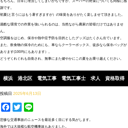
もちろん、日常に埋没してしまいがちですが、スーパーの野菜についても同様に感
謝です。
初夏(と言うにはもう暑すぎますが）の味覚をありがたく楽しませて頂きました。
過酷な環境での作業を強いられるのは、当然ながら農家の皆様だけではありませ
ん。
空調服をはじめ、保冷や熱中症予防を目的としたグッズはたくさん出ています。
また、飲食物の保冷のためにも、車ならクーラーボックス、徒歩なら保冷バッグが
あります(100均にもあります）。
どうぞくれぐれも自衛され、無事にまた健やかにこの夏をお乗り越えください。
横浜 港北区 電気工事 電気工事士 求人 資格取得
投稿日
2025年6月13日
Facebook
Twitter
Line
悲惨な交通事故のニュースを最近多く目にする気がします。
海外では大規模な航空機事故もありました。