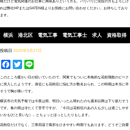
格だけど電気関連のお仕事に興味ありという方も、バリバリに現役の方もよろしけ
れば弊社HPまたはGATEN様よりお気軽にお問い合わせください。お待ちしており
ます。
横浜 港北区 電気工事 電気工事士 求人 資格取得
投稿日
2025年3月27日
Facebook
Twitter
Line
このところ暖かい日が続いていたので、関東でもついに本格的な花粉飛散のピーク
に突入したようです。身近にも花粉症に悩む方が数名おられ、この時期は本当に辛
そうで胸が痛いです。
横浜市の天気予報では今夜は雨、明日いったん晴れたのち週末以降は下り坂だそう
です。春の雨は冷たくて苦手ですが、「今日は花粉症のあの人も少しは過ごしやす
いかも(だと良いな）」とちょっとほっとしたりもします。
花粉症だけでなく、三寒四温で風邪をひきやすい時期でもあります。どうぞご自愛